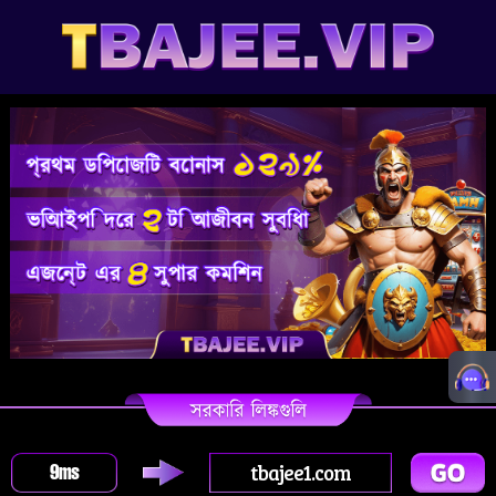
tbajee1.com
9
ms